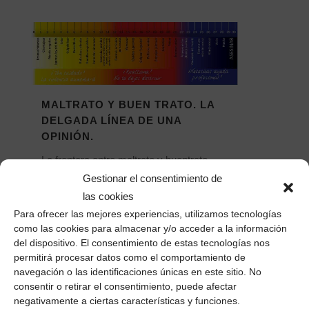
MALTRATO Y BUEN TRATO. LA
DELGADA LÍNEA DE UNA
OPINIÓN.
La frontera entre maltrato y buentrato
descansa en la delgada línea de mi
Gestionar el consentimiento de
opinión. Soy yo quien decide dónde pone
las cookies
el límite. "Y si no te pega...
Para ofrecer las mejores experiencias, utilizamos tecnologías
como las cookies para almacenar y/o acceder a la información
26 noviembre, 2016
/
0 Comentarios
del dispositivo. El consentimiento de estas tecnologías nos
permitirá procesar datos como el comportamiento de
navegación o las identificaciones únicas en este sitio. No
consentir o retirar el consentimiento, puede afectar
negativamente a ciertas características y funciones.