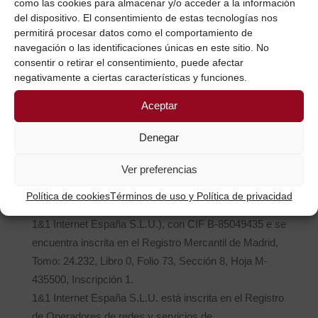
será publicada al menos diez días antes de su efectiva
como las cookies para almacenar y/o acceder a la información
del dispositivo. El consentimiento de estas tecnologías nos
aplicación. El uso de Mmarellano después de dichos
permitirá procesar datos como el comportamiento de
cambios, implicará la aceptación de los mismos.
navegación o las identificaciones únicas en este sitio. No
consentir o retirar el consentimiento, puede afectar
RESPONSABLE DEL FICHERO, Y ENCARGADOS
negativamente a ciertas características y funciones.
DEL TRATAMIENTO.
Aceptar
El responsable del fichero de datos es Mmarellano.
Denegar
Como encargados de tratamiento ajenos al citado
responsable:
Ver preferencias
Mmarellano ha contratado los servicios de Hosting a
Política de cookies
Términos de uso y Política de privacidad
mercantil 1&1 Internet España S.L.U., (en adelante,
1&1 Internet España S.L.U.), con CIF B-85049435 e se
encuentra inscrita en el Registro Mercantil de Madrid,
Tomo: 24.232, Libro 0, Folio 73, Sección 8, Hoja M-
435500, Inscripción 1.
1&1 Internet España S.L.U. está inscrita en el Registro
de Operadores de redes y servicios de