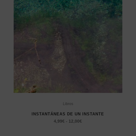
pueden
hasta
elegir
19,00€
en
la
página
de
producto
Este
producto
Libros
tiene
INSTANTÁNEAS DE UN INSTANTE
múltiples
Rango
4,99
€
-
12,00
€
variantes.
de
Las