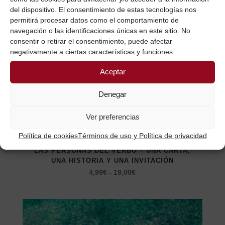
del dispositivo. El consentimiento de estas tecnologías nos
permitirá procesar datos como el comportamiento de
navegación o las identificaciones únicas en este sitio. No
consentir o retirar el consentimiento, puede afectar
negativamente a ciertas características y funciones.
Aceptar
Denegar
Ver preferencias
Este
producto
Libros
Política de cookies
Términos de uso y Política de privacidad
tiene
LAS PERSONAS DEL VERBO – UNA CARTA,
múltiples
UNA HISTORIA Y UNA INVITACIÓN
Rango
4,99
€
-
19,00
€
variantes.
de
Las
precios:
opciones
desde
se
4,99€