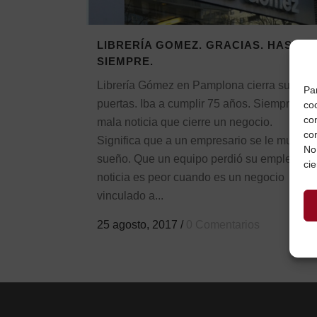
LIBRERÍA GOMEZ. GRACIAS. HASTA
SIEMPRE.
Librería Gómez en Pamplona cierra sus
Pa
puertas. Iba a cumplir 75 años. Siempre es
coo
co
mala noticia que cierre un negocio.
co
Significa que a un empresario se le murió el
No
sueño. Que un equipo perdió su empleo. La
cie
noticia es peor cuando es un negocio
vinculado a...
25 agosto, 2017
/
0 Comentarios