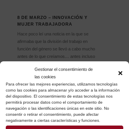
8 DE MARZO – INNOVACIÓN Y
MUJER TRABAJADORA
Hace poco leí una noticia en la que se
afirmaba que la división del trabajo en
función del género se llevó a cabo mucho
antes de lo que creíamos… antes incluso
del neolítico. Se especializaron los
Gestionar el consentimiento de
distintos miembros del grupo “humano”
las cookies
en función de capacidades,...
Para ofrecer las mejores experiencias, utilizamos tecnologías
como las cookies para almacenar y/o acceder a la información
06 marzo, 2015
/
2 Comentarios
del dispositivo. El consentimiento de estas tecnologías nos
permitirá procesar datos como el comportamiento de
navegación o las identificaciones únicas en este sitio. No
consentir o retirar el consentimiento, puede afectar
negativamente a ciertas características y funciones.