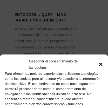
ENTONCES, ¿QUÉ? – MÁS
SOBRE EMPRENDIMIENTO
El “entonces” del pasado nos explica, y
el “entonces” del futuro comienza aquí a
construirse. Desde mi perspectiva no
hay contradicción, sí una propuesta de
complementar las perspectivas desde
las que se contempla el emprendimiento.
Gestionar el consentimiento de
La “Empresa” desde un punto de vista
las cookies
institucional, puede ser contemplada...
Para ofrecer las mejores experiencias, utilizamos tecnologías
como las cookies para almacenar y/o acceder a la información
22 octubre, 2013
/
2 Comentarios
del dispositivo. El consentimiento de estas tecnologías nos
permitirá procesar datos como el comportamiento de
navegación o las identificaciones únicas en este sitio. No
consentir o retirar el consentimiento, puede afectar
negativamente a ciertas características y funciones.