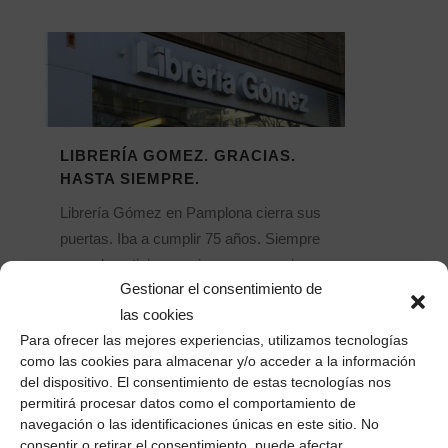
LIBRERÍA GOMEZ. GRACIAS.
HASTA SIEMPRE.
Librería Gómez en Pamplona cierra sus
puertas. Iba a cumplir 75 años. Siempre
es mala noticia que cierre un negocio.
Gestionar el consentimiento de
Significa que a un empresario se le murió
las cookies
el sueño. Que un equipo perdió su
Para ofrecer las mejores experiencias, utilizamos tecnologías
empleo. La noticia es peor cuando es un
como las cookies para almacenar y/o acceder a la información
negocio vinculado a...
del dispositivo. El consentimiento de estas tecnologías nos
permitirá procesar datos como el comportamiento de
25 agosto, 2017
/
0 Comentarios
navegación o las identificaciones únicas en este sitio. No
consentir o retirar el consentimiento, puede afectar