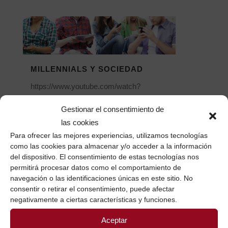
MILLENNIALS Y SOCIEDAD
https://www.youtube.com/watch?
v=JZqDUpaGZrk. Aunque en el título
Gestionar el consentimiento de
ponga que es motivacional...
las cookies
20 julio, 2018
/
0 Comentarios
Para ofrecer las mejores experiencias, utilizamos tecnologías
como las cookies para almacenar y/o acceder a la información
del dispositivo. El consentimiento de estas tecnologías nos
permitirá procesar datos como el comportamiento de
navegación o las identificaciones únicas en este sitio. No
consentir o retirar el consentimiento, puede afectar
negativamente a ciertas características y funciones.
SUSCRÍBETE AQUÍ Y RECIBIRÁS LOS
Aceptar
CONTENIDOS QUE COMPARTO