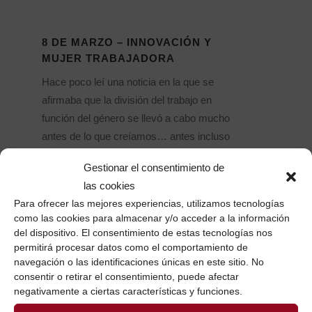
8 DE MARZO – INNOVACIÓN Y
MUJER TRABAJADORA
Hace poco leí una noticia en la que se
afirmaba que la división del trabajo en
función del género se llevó a cabo mucho
antes de lo que creíamos… antes incluso
del neolítico. Se especializaron los
Gestionar el consentimiento de
distintos miembros del grupo “humano”
las cookies
en función de capacidades,...
Para ofrecer las mejores experiencias, utilizamos tecnologías
como las cookies para almacenar y/o acceder a la información
06 marzo, 2015
/
2 Comentarios
del dispositivo. El consentimiento de estas tecnologías nos
permitirá procesar datos como el comportamiento de
navegación o las identificaciones únicas en este sitio. No
consentir o retirar el consentimiento, puede afectar
negativamente a ciertas características y funciones.