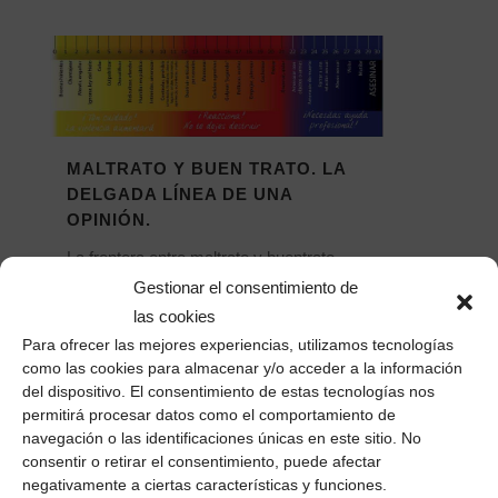
MALTRATO Y BUEN TRATO. LA
DELGADA LÍNEA DE UNA
OPINIÓN.
La frontera entre maltrato y buentrato
descansa en la delgada línea de mi
Gestionar el consentimiento de
opinión. Soy yo quien decide dónde pone
las cookies
el límite. "Y si no te pega...
Para ofrecer las mejores experiencias, utilizamos tecnologías
como las cookies para almacenar y/o acceder a la información
26 noviembre, 2016
/
0 Comentarios
del dispositivo. El consentimiento de estas tecnologías nos
permitirá procesar datos como el comportamiento de
navegación o las identificaciones únicas en este sitio. No
consentir o retirar el consentimiento, puede afectar
negativamente a ciertas características y funciones.