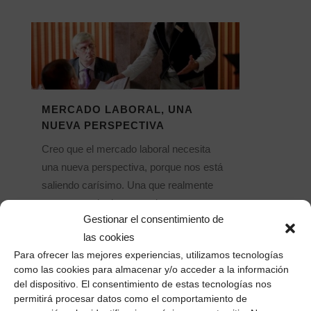
MERCADO LABORAL, UNA
NUEVA PERSPECTIVA
Creo que el mercado laboral necesita
una nueva perspectiva, porque nos está
saliendo carísimo. Una que realmente
ponga en valor lo que cada uno
Gestionar el consentimiento de
aportamos en nuestro trabajo. Me
las cookies
explico. Llevo una temporada
Para ofrecer las mejores experiencias, utilizamos tecnologías
escuchando los terribles males de un
como las cookies para almacenar y/o acceder a la información
mercado laboral irrespetuoso con las
del dispositivo. El consentimiento de estas tecnologías nos
personas. Contratos...
permitirá procesar datos como el comportamiento de