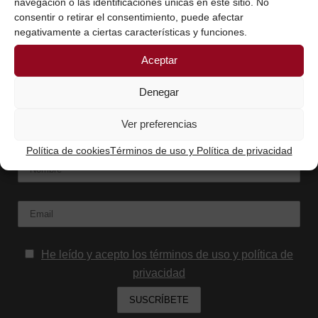
navegación o las identificaciones únicas en este sitio. No
20 junio, 2018
/
0 Comentarios
consentir o retirar el consentimiento, puede afectar
negativamente a ciertas características y funciones.
Aceptar
Denegar
SUSCRÍBETE AQUÍ Y RECIBIRÁS LOS
Ver preferencias
CONTENIDOS QUE COMPARTO
Política de cookies
Términos de uso y Política de privacidad
Nombre
Email:
He leído y acepto los términos de uso y política de
privacidad