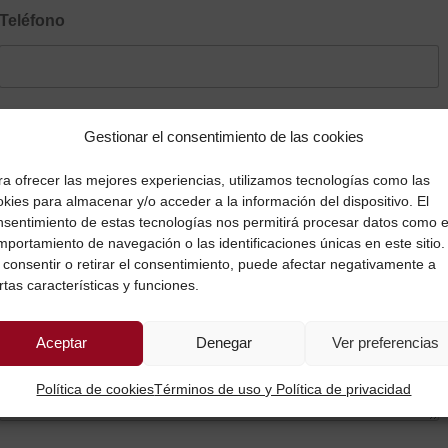
Teléfono
País*
Gestionar el consentimiento de las cookies
ra ofrecer las mejores experiencias, utilizamos tecnologías como las
kies para almacenar y/o acceder a la información del dispositivo. El
nsentimiento de estas tecnologías nos permitirá procesar datos como e
mportamiento de navegación o las identificaciones únicas en este sitio.
Objetivo concreto (u objetivos concretos) que persigues
 consentir o retirar el consentimiento, puede afectar negativamente a
rtas características y funciones.
con nuestra reunión y con una potencial colaboración a
través de la mentoría profesional*
Aceptar
Denegar
Ver preferencias
Política de cookies
Términos de uso y Política de privacidad