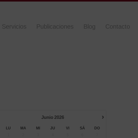
Servicios
Publicaciones
Blog
Contacto
›
Junio
2026
LU
MA
MI
JU
VI
SÁ
DO
1
2
3
4
5
6
7