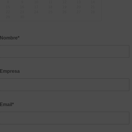
8
9
10
11
12
13
14
15
16
17
18
19
20
21
22
23
24
25
26
27
28
29
30
Nombre*
Empresa
Email*