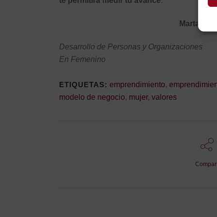
te permitirá medir tu avance
.
Marta Mart
Desarrollo de Personas y Organizaciones
En Femenino
ETIQUETAS:
emprendimiento
,
emprendimien
modelo de negocio
,
mujer
,
valores
Compart