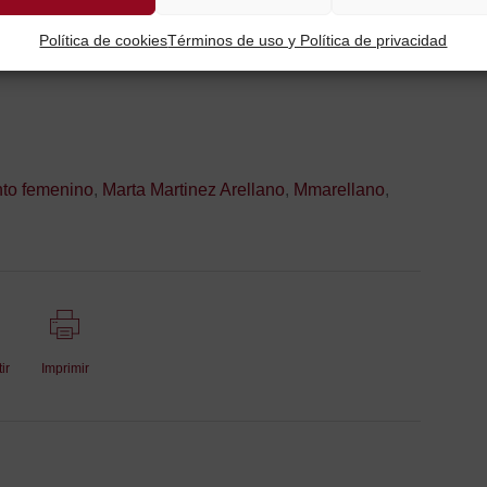
Política de cookies
Términos de uso y Política de privacidad
ínez Arellano
to femenino
,
Marta Martinez Arellano
,
Mmarellano
,
ir
Imprimir