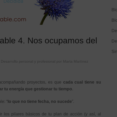
Bl
Bl
De
able 4. Nos ocupamos del
De
Si
,
Desarrollo personal y profesional
por
Marta Martínez
 acompañando proyectos, es que
cada cual tiene su
ar tu energía que gestionar tu tiempo
.
le: “
lo que no tiene fecha, no sucede
”.
r los pilares básicos de tu plan de acción (y así, al