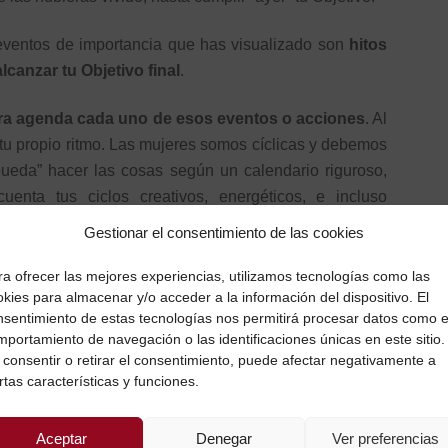
eventos de importancia que has visualizado son
hitos
canzar tu Objetivo final
.
tra agenda cada uno de esos eventos o acciones
. Al
tu propio ritmo. Las mujeres somos cíclicas y debemos
pueda” hacer las cosas según un calendario riguroso,
enta tus ciclos creativos, energéticos, e incluso
Gestionar el consentimiento de las cookies
ento individual
Única, Especial y Rentable
, hablamos
ra ofrecer las mejores experiencias, utilizamos tecnologías como las
 para conocerlos y sacar partido de ellos de modo que
kies para almacenar y/o acceder a la información del dispositivo. El
nsentimiento de estas tecnologías nos permitirá procesar datos como e
, sintiéndote alineada con lo que estás haciendo, y no
mportamiento de navegación o las identificaciones únicas en este sitio.
s establecidas al margen de tu naturaleza cíclica.
 consentir o retirar el consentimiento, puede afectar negativamente a
rtas características y funciones.
ción concreto, con fechas asociadas y acordes con tus
a día los hitos necesarios para alcanzar tus objetivos y
Aceptar
Denegar
Ver preferencias