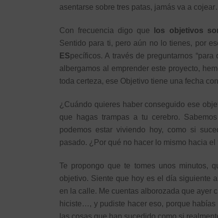
asentarse sobre tres patas, jamás va a cojea
Con frecuencia digo que
los objetivos 
Sentido para ti, pero aún no lo tienes, por e
ES
pecíficos. A través de preguntarnos “par
albergamos al emprender este proyecto, he
toda certeza, ese Objetivo tiene una fecha co
¿Cuándo quieres haber conseguido ese objetivo
que hagas trampas a tu cerebro. Sabemos 
podemos estar viviendo hoy, como si suce
pasado. ¿Por qué no hacer lo mismo hacia el 
Te propongo que te tomes unos minutos, qu
objetivo. Siente que hoy es el día siguiente 
en la calle. Me cuentas alborozada que ayer 
hiciste…, y pudiste hacer eso, porque habí
las cosas que han sucedido como si realmente l