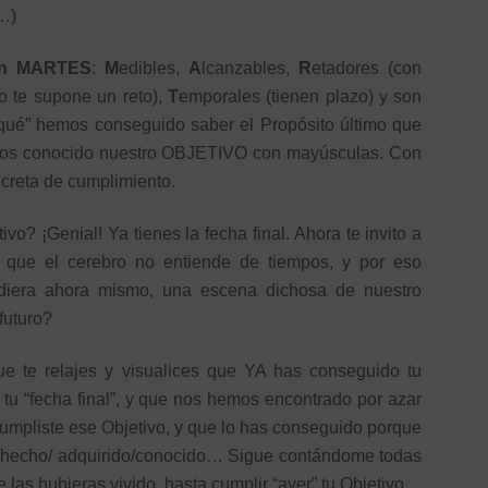
r…)
son MARTES
:
M
edibles,
A
lcanzables,
R
etadores (con
so te supone un reto),
T
emporales (tienen plazo) y son
a qué” hemos conseguido saber el Propósito último que
mos conocido nuestro OBJETIVO con mayúsculas. Con
ncreta de cumplimiento.
? ¡Genial! Ya tienes la fecha final. Ahora te invito a
que el cerebro no entiende de tiempos, y por eso
diera ahora mismo, una escena dichosa de nuestro
futuro?
e te relajes y visualices que YA has conseguido tu
a tu “fecha final”, y que nos hemos encontrado por azar
cumpliste ese Objetivo, y que lo has conseguido porque
as hecho/ adquirido/conocido… Sigue contándome todas
as hubieras vivido, hasta cumplir “ayer” tu Objetivo.