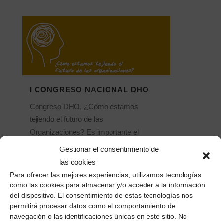
I CONGRESO NACIONAL DHO
Congreso DHO, ¿Cómo estamos
tejiendo el futuro de las
Organizaciones? Es importante el
asunto, porque de un modo u otro nos
Gestionar el consentimiento de
afecta a todos, los que trabajamos por
las cookies
cuenta propia o ajena, e incluso a los que
Para ofrecer las mejores experiencias, utilizamos tecnologías
no trabajan, a las generaciones futuras, a
como las cookies para almacenar y/o acceder a la información
del dispositivo. El consentimiento de estas tecnologías nos
quienes viven...
permitirá procesar datos como el comportamiento de
16 junio, 2017
/
0 Comentarios
navegación o las identificaciones únicas en este sitio. No