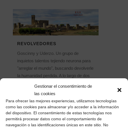
REVOLVEDORES
Goscinny y Uderzo. Un grupo de
inquietos talentos tejiendo neurona para
"arreglar el mundo", buscando devolverle
la humanidad perdida. A lo largo de dos
jornadas disparamos ideas sobre temas
Gestionar el consentimiento de
cruciales que nos afectan a todos,
las cookies
porque construyen una realidad
Para ofrecer las mejores experiencias, utilizamos tecnologías
compartida y nos llevan a lugares
como las cookies para almacenar y/o acceder a la información
donde...
del dispositivo. El consentimiento de estas tecnologías nos
permitirá procesar datos como el comportamiento de
01 octubre, 2018
/
1 Comentario
navegación o las identificaciones únicas en este sitio. No