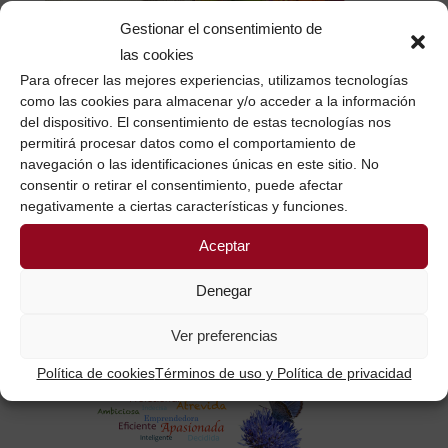
Gestionar el consentimiento de
TRABAJO AUTÓNOMO Y
las cookies
GÉNERO
Para ofrecer las mejores experiencias, utilizamos tecnologías
Plan de Trabajo Autónomo desde una
como las cookies para almacenar y/o acceder a la información
perspectiva de Género, hoy ha tenido
del dispositivo. El consentimiento de estas tecnologías nos
permitirá procesar datos como el comportamiento de
lugar en Pamplona, una jornada abierta a
navegación o las identificaciones únicas en este sitio. No
la participación de los y las interesadas
consentir o retirar el consentimiento, puede afectar
(mayoría). ¿Por qué hace falta una
negativamente a ciertas características y funciones.
perspectiva de género? Porque se ha
Aceptar
demostrado que hacemos las cosas de
forma diferente...
Denegar
26 enero, 2017
/
0 Comentarios
Ver preferencias
Política de cookies
Términos de uso y Política de privacidad