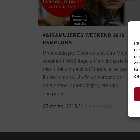
#GIRAMUJERES WEEKEND 2019
PAMPLONA
Pa
coo
Promovida por Coca-cola la Gira Mujeres
co
Weekend 2019 llegó a Pamplona de la
co
mano del #ImpactHubDonostia, el pasado
No
cie
fin de semana. Un fin de semana de
encuentros, aprendizajes, energía,
compartires...
25 marzo, 2019
/
0 Comentarios