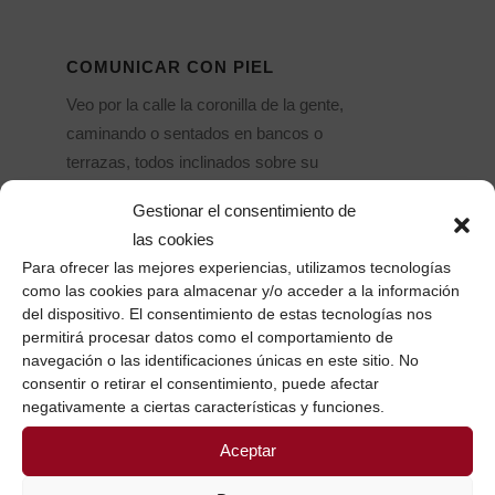
COMUNICAR CON PIEL
Veo por la calle la coronilla de la gente,
caminando o sentados en bancos o
terrazas, todos inclinados sobre su
móvil...
Gestionar el consentimiento de
26 julio, 2016
/
0 Comentarios
las cookies
Para ofrecer las mejores experiencias, utilizamos tecnologías
como las cookies para almacenar y/o acceder a la información
del dispositivo. El consentimiento de estas tecnologías nos
permitirá procesar datos como el comportamiento de
navegación o las identificaciones únicas en este sitio. No
consentir o retirar el consentimiento, puede afectar
SUSCRÍBETE AQUÍ Y RECIBIRÁS LOS
negativamente a ciertas características y funciones.
CONTENIDOS QUE COMPARTO
Aceptar
Nombre