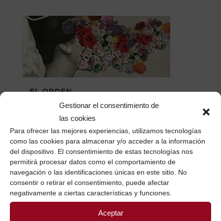
EL ORDEN
Gestionar el consentimiento de
Ah! El orden...
las cookies
06 octubre, 2016
/
0 Comentarios
Para ofrecer las mejores experiencias, utilizamos tecnologías
como las cookies para almacenar y/o acceder a la información
del dispositivo. El consentimiento de estas tecnologías nos
permitirá procesar datos como el comportamiento de
navegación o las identificaciones únicas en este sitio. No
consentir o retirar el consentimiento, puede afectar
negativamente a ciertas características y funciones.
SUSCRÍBETE AQUÍ Y RECIBIRÁS LOS
Aceptar
CONTENIDOS QUE COMPARTO