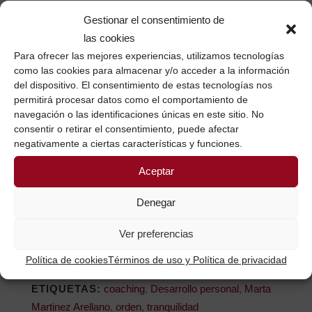
Y prestando atención a cómo ordenas cada cosa,
Gestionar el consentimiento de
encontrarás que algún objeto, o tal vez algún
las cookies
pensamiento, emoción o idea, tiene mejor cabida en
Para ofrecer las mejores experiencias, utilizamos tecnologías
como las cookies para almacenar y/o acceder a la información
otro sitio. Este pequeño cambio abre con toda
del dispositivo. El consentimiento de estas tecnologías nos
seguridad
una nueva perspectiva que se ve
permitirá procesar datos como el comportamiento de
subrayada por la tranquilidad de contemplar que
navegación o las identificaciones únicas en este sitio. No
todo está ahora realmente en su sitio.
consentir o retirar el consentimiento, puede afectar
negativamente a ciertas características y funciones.
Si estás así por dentro, prueba a ordenar fuera y
Aceptar
verás cómo funciona.
Denegar
Marta Martínez Arellano
Desarrollo personal y
Ver preferencias
profesional
Política de cookies
Términos de uso y Política de privacidad
ETIQUETAS:
coaching
,
Desarrollo personal
,
Marta
Martinez Arellano
,
orden
,
tranquilidad