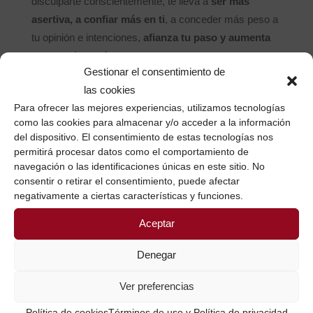
disculparte conscientemente, te lleva a
ser más
asertiva, a confiar más en ti
, a conceder más peso a
tu opinión e intenciones,
afianza tu paso y aumenta
tu zona de confort
.
Gestionar el consentimiento de
No consuela saber que nos pasa a muchas… pero el
las cookies
hecho de que sea algo tan generalizado ha llevado a la
Para ofrecer las mejores experiencias, utilizamos tecnologías
como las cookies para almacenar y/o acceder a la información
creación de una APP que descubrí trabajando con una
del dispositivo. El consentimiento de estas tecnologías nos
mujer de habla inglesa:
Just NOT Sorry
, una aplicación
permitirá procesar datos como el comportamiento de
que revisa tu escrito (sólo en inglés, de momento) y te
navegación o las identificaciones únicas en este sitio. No
marca las veces que has pedido disculpas para que
consentir o retirar el consentimiento, puede afectar
negativamente a ciertas características y funciones.
verifiques si REALMENTE precisas disculparte
.
Aceptar
Así que mientras espero a su versión en castellano (o
para la vida real fuera de lo digital), me he puesto una
Denegar
alarma de conciencia para detectar este vicio en mi
Ver preferencias
actividad cotidiana.
Puedo asegurarte que
funciona… Y es altamente recomendable
.
Política de cookies
Términos de uso y Política de privacidad