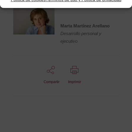
Marta Martínez Arellano
Desarrollo personal y
ejecutivo
Compartir
Imprimir