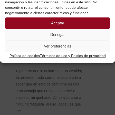
navegación o las identificaciones únicas en este sitio. No
consentir o retirar el consentimiento, puede afectar
negativamente a ciertas características y funciones.
Aceptar
Denegar
Ver preferencias
Política de cookies
Términos de uso y Política de privacidad
DIME QUÉ ERES
lo primero que le quitamos a un vestido).
Es de este modo como he alcanzado a
saber que en esto de definirme es una
gran ventaja que no sea tan sencillo
etiquetar mi quehacer. Al no ajustarse a
ninguna “etiqueta” al uso, cada vez que
me...