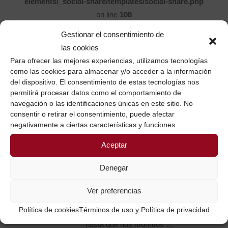
elements/_social-share/templates/social-share.php
on line
108
Gestionar el consentimiento de
las cookies
Compartir
Imprimir
Para ofrecer las mejores experiencias, utilizamos tecnologías
como las cookies para almacenar y/o acceder a la información
del dispositivo. El consentimiento de estas tecnologías nos
permitirá procesar datos como el comportamiento de
navegación o las identificaciones únicas en este sitio. No
consentir o retirar el consentimiento, puede afectar
negativamente a ciertas características y funciones.
MANIPULADORA DE
Aceptar
ALIMENTOS
Denegar
Publicado a las 16:50h, 09 enero
RESPONDER
Ver preferencias
educar pero aprender tambien…
Política de cookies
Términos de uso y Política de privacidad
y necesitamos ser educados
hasta que nos morimos …