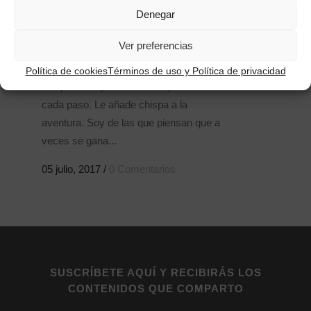
PRACTICA PARA INNOVAR
Denegar
errar-. forma parte de la magia de probar
Ver preferencias
caminos nuevos. Por un lado, te obliga a
estar atenta. Por otro, abre puertas
Política de cookies
Términos de uso y Política de privacidad
inesperadas y descubre sorpresas a
cada paso. Le añade chispa a la
aventura. Soy de las que piensan que a
veces se gana...
05 julio, 2017
/
0 Comentarios
SUSCRÍBETE AQUÍ Y RECIBIRÁS LOS
CONTENIDOS QUE COMPARTO