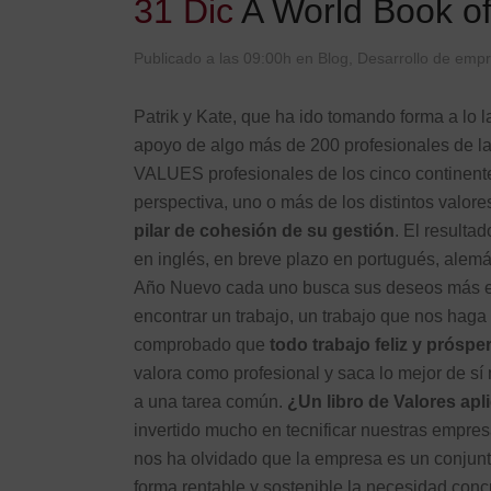
31 Dic
A World Book of
Publicado a las 09:00h
en
Blog
,
Desarrollo de emp
Patrik y Kate, que ha ido tomando forma a lo 
apoyo de algo más de 200 profesionales de 
VALUES profesionales de los cinco continent
perspectiva, uno o más de los distintos val
pilar de cohesión de su gestión
. El resulta
en inglés, en breve plazo en portugués, alemán
Año Nuevo cada uno busca sus deseos más es
encontrar un trabajo, un trabajo que nos haga
comprobado que
todo trabajo feliz y próspe
valora como profesional y saca lo mejor de s
a una tarea común.
¿Un libro de Valores ap
invertido mucho en tecnificar nuestras empre
nos ha olvidado que la empresa es un conjunt
forma rentable y sostenible la necesidad con