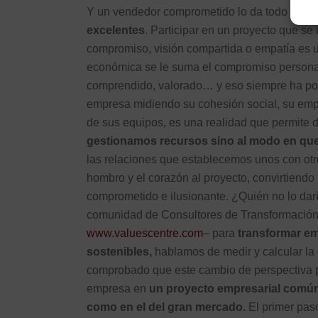
Y un vendedor comprometido lo da todo por s
excelentes
. Participar en un proyecto que se 
compromiso, visión compartida o empatía es u
económica se le suma el compromiso personal… 
comprendido, valorado… y eso siempre ha pod
empresa midiendo su cohesión social, su empat
de sus equipos, es una realidad que permite d
gestionamos recursos sino al modo en qu
las relaciones que establecemos unos con otr
hombro y el corazón al proyecto, convirtiendo
comprometido e ilusionante. ¿Quién no lo dar
comunidad de Consultores de Transformación 
www.valuescentre.com
– para
transformar em
sostenibles,
hablamos de medir y calcular la
comprobado que este cambio de perspectiva p
empresa en
un proyecto empresarial común,
como en el del gran mercado.
El primer pas