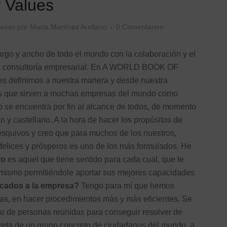
 Values
resas
por
Marta Martínez Arellano
0 Comentarios
largo y ancho de todo el mundo con la colaboración y el
la consultoría empresarial. En A WORLD BOOK OF
es definimos a nuestra manera y desde nuestra
ores que sirven a muchas empresas del mundo como
do se encuentra por fin al alcance de todos, de momento
 y castellano. A la hora de hacer los propósitos de
quivos y creo que para muchos de los nuestros,
 felices y prósperos es uno de los más formulados. He
ro
es aquel que tiene sentido para cada cual, que le
í mismo permitiéndole aportar sus mejores capacidades
licados a la empresa?
Tengo para mí que hemos
sas, en hacer procedimientos más y más eficientes. Se
o de personas reunidas para conseguir resolver de
creta de un grupo concreto de ciudadanos del mundo, a