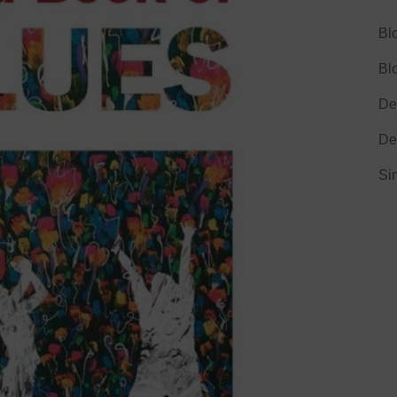
Bl
Bl
De
De
Si