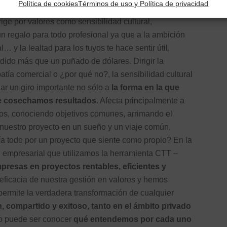
Política de cookies
Términos de uso y Política de privacidad
u empresa y por sus clientes… Obtiene
resultados
rige por valores como sensibilidad cultural,
n regalo para todo profesional ya que a la ambición
y la lealtad para los tuyos te hace sentir útil,
ido más que un puñado de dólares. Dirigir la
ía comercial o ¿por qué no?, la sensibilidad cultural
ar un giro importante no sólo a
la forma en la que
e cosechamos resultados
. Afecta principalmente a
os, conociendo objetivos comunes, arrimando el
 nuestro proyecto en un sueño y un viaje común,
ía todo por un proyecto que siente como propio? En la
empresarial que utilizamos la herramienta CTT –
presas en proyectos rentables, eficientes y
 eficacia de nuestra gestión en valores y hemos
ermite la verdadera transformación de cualquier
 compartido y exitoso, tanto en el ámbito privado
o puede ser conocer
qué entendemos por cada uno