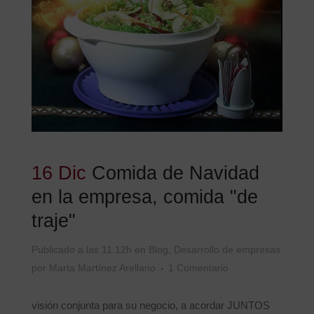
16 Dic
Comida de Navidad
en la empresa, comida "de
traje"
Publicado a las 11:12h
en
Blog
,
Desarrollo de empresas
por
Marta Martínez Arellano
1 Comentario
visión conjunta para su negocio, a acordar JUNTOS