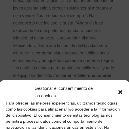
queda todavía en la plantilla. Ocho meses después el
joven gerente sale a ofrecer soluciones al mercado y
no a vender “los productos de siempre”. Ha
descubierto que incluso le gusta. “Ahora disfruto
explicando en qué podemos ayudar a nuestros
clientes, si a eso se le llama vender, disfruto
vendiendo…” Este año la comida de Navidad será
diferente, la empresa sigue todavía con dificultades
económicas, y aunque han pasado a números negros
“no están las cosas para grandes despilfarros”, y todo
el equipo ha decidido montar en el taller
una comida
“de traje”
: yo traje los pimientos, yo traje la
Gestionar el consentimiento de
ensalada… Un recurso muy socorrido cuando
las cookies
realmente se desea compartir el balance del año y
Para ofrecer las mejores experiencias, utilizamos tecnologías
brindar por los proyectos de 2014. Confío que en 2014
como las cookies para almacenar y/o acceder a la información
podamos también brindar por los pedidos
del dispositivo. El consentimiento de estas tecnologías nos
internacionales que hoy son sólo presupuestos.
permitirá procesar datos como el comportamiento de
navegación o las identificaciones únicas en este sitio. No
Enhorabuena! Y hasta siempre!
Marta