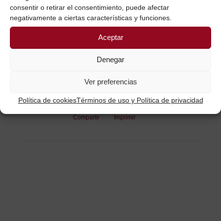
consentir o retirar el consentimiento, puede afectar
Martínez Arellano
Agente de cambio
negativamente a ciertas características y funciones.
social y Transformación Empresarial
CTT.
Agente Acreditado de Innovación y
Aceptar
Crecimiento.
]]>
Denegar
Ver preferencias
Política de cookies
Términos de uso y Política de privacidad
Compartir
Imprimir