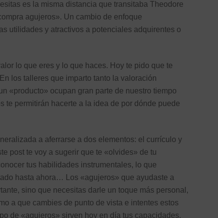
ecesitas es la misma distancia que transitaba Theodore
, compra agujeros». Un cambio de enfoque
s utilidades y atractivos a potenciales adquirentes o
lor lo que eres y lo que haces. Hoy te pido que te
 los talleres que imparto tanto la valoración
un «producto» ocupan gran parte de nuestro tiempo
os te permitirán hacerte a la idea de por dónde puede
ralizada a aferrarse a dos elementos: el currículo y
te post te voy a sugerir que te «olvides» de tu
 conocer tus habilidades instrumentales, lo que
ratado hasta ahora… Los «agujeros» que ayudaste a
tante, sino que necesitas darle un toque más personal,
imo a que cambies de punto de vista e intentes estos
tipo de «agujeros» sirven hoy en día tus capacidades.