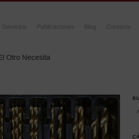
Servicios
Publicaciones
Blog
Contacto
l Otro Necesita
B
C