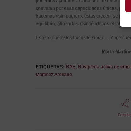
podemos ayudarles. Cada uno de nosotros tie
contratan por esas capacidades únicas, person
hacemos «sin querer», éstas crecen, se perfe
equilibrio, alineados. (Sintiéndonos el taladr
Espero que estos trucos te sirvan… Y me cuen
Marta Martín
ETIQUETAS:
BAE
,
Búsqueda activa de emp
Martinez Arellano
Compart