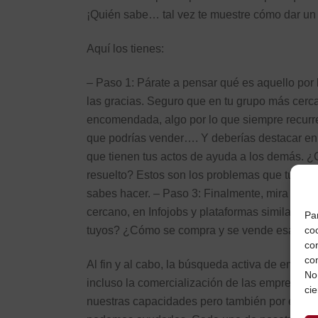
¡Quién sabe… tal vez te muestre cómo dar un gi
Aquí los tienes:
– Paso 1: Párate a pensar qué es aquello por l
las gracias. Seguro que en tu grupo más cerc
encomendada, algo por lo que siempre recurren
que podrías vender…. Y deberías destacar en t
que tienen tus actos de ayuda a los demás. 
resuelto? Estos son los problemas que tú resue
sabes hacer. – Paso 3: Finalmente, mira a tu a
cercano, en Infojobs y plataformas similares.
Pa
coo
tuyos? ¿Cómo se compra y se vende esa capa
co
co
Al fin y al cabo, la búsqueda activa de empleo
No
incluso la comercialización de las empresas,
cie
nuestras capacidades pero también por el h