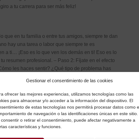
ro a tu carrera para ser más feliz!
o que en tu familia o entre tus amigos, siempre te dan
ano hay una tarea o labor que siempre te es
 a ti… ¡Eso es lo que ven los demás en ti! Eso es lo
u resumen profesional. – Paso 2: Fíjate en el efecto
¿Cómo les haces sentir? ¿Qué tipo de problema has
lves, las emociones que tú facilitas. Algo que sólo tu
Gestionar el consentimiento de las cookies
lrededor, más allá de los límites de tu entorno más
 ¿Quién necesita eso que tú haces por amor entre los
ra ofrecer las mejores experiencias, utilizamos tecnologías como las
kies para almacenar y/o acceder a la información del dispositivo. El
cidad tuya de hacerlo?
nsentimiento de estas tecnologías nos permitirá procesar datos como e
mportamiento de navegación o las identificaciones únicas en este sitio.
, el emprendimiento, la reinvención profesional e
 consentir o retirar el consentimiento, puede afectar negativamente a
 pasan indudablemente por la valoración personal de
rtas características y funciones.
echo de que los demás sepan y comprendan en qué