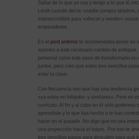
Saltar de lo que yo soy y tengo a lo que tú n
Levitt cuando decía: «nadie compra taladros
imprescindible para «ofrecer y vender» nuestra
empleadores.
En el
post anterior
te recomendaba poner en va
asomes a este necesario cambio de enfoque. En
personal como este paso de transformarlo en 
juntos, pero creo que estos tres sencillos pas
estar la clave.
Con frecuencia veo que hay una tendencia gene
«ya estoy en Infojobs- y similares». Pero en es
currículo. Al fin y al cabo en él sólo podemos
aprendiste y lo que has hecho o te han cont
hacer en el pasado. No digo que no sea impor
una proyección hacia el futuro. Por eso te an
tres sencillos pasos para descubrir para qué 