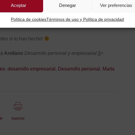
ne una forma única de hacer las cosas, y cuando nos
Aceptar
Denegar
Ver preferencias
ales e intransferibles, que nos son naturales y
ccionan y nos hacen crecer sintiéndonos bien, en
Política de cookies
Términos de uso y Política de privacidad
o más «genialástico» para ese agujero concreto)
tes si lo han hecho!
ez Arellano
Desarrollo personal y empresarial.
]]>
leo
,
desarrollo empresarial
,
Desarrollo personal
,
Marta
ir
Imprimir