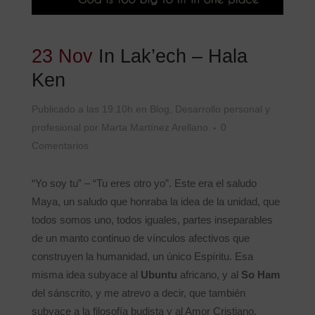
23 Nov
In Lak’ech – Hala
Ken
Publicado a las 19:10h
en
Blog
,
Desarrollo personal y
profesional
por
Marta Martínez Arellano
0
Comentarios
“Yo soy tu” – “Tu eres otro yo”. Este era el saludo
Maya, un saludo que honraba la idea de la unidad, que
todos somos uno, todos iguales, partes inseparables
de un manto continuo de vínculos afectivos que
construyen la humanidad, un único Espíritu. Esa
misma idea subyace al
Ubuntu
africano, y al
So Ham
del sánscrito, y me atrevo a decir, que también
subyace a la filosofía budista y al Amor Cristiano.