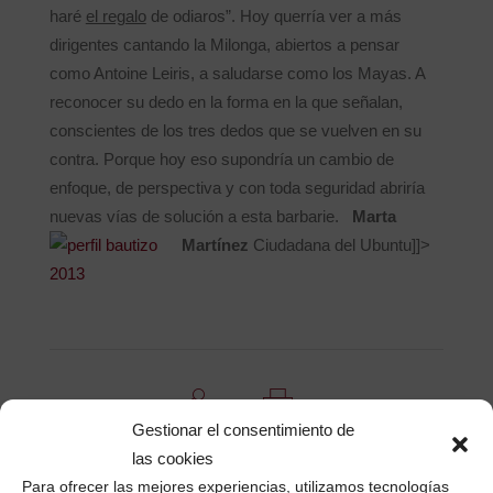
haré
el regalo
de odiaros”. Hoy querría ver a más
dirigentes cantando la Milonga, abiertos a pensar
como Antoine Leiris, a saludarse como los Mayas. A
reconocer su dedo en la forma en la que señalan,
conscientes de los tres dedos que se vuelven en su
contra. Porque hoy eso supondría un cambio de
enfoque, de perspectiva y con toda seguridad abriría
nuevas vías de solución a esta barbarie.
Marta
Martínez
Ciudadana del Ubuntu]]>
Gestionar el consentimiento de
Compartir
Imprimir
las cookies
Para ofrecer las mejores experiencias, utilizamos tecnologías