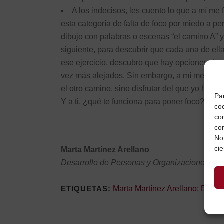
A los indecisos, les cuento lo que a mí me
esta categoría de falta de foco por miedo a p
dibujo con palabras o escenas “el camino A” y
siguiente, para descubrir que cada una de ella
ese ejercicio, descubro que hay opciones de 
vez más alejados. Sin embargo, a mí me ayud
el otro camino, sino disfrutar del que yo he es
Pa
Y a ti, ¿qué te funciona para poner foco? ¿Qué
coo
co
co
No
cie
Marta Martínez Arellano
Desarrollo de Personas y Organizaciones
ETIQUETAS:
Marta Martínez Arellano; Explor