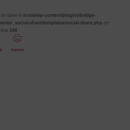
t on false in
/code/wp-content/plugins/bridge-
nts/_social-share/templates/social-share.php
on
line
108
ir
Imprimir