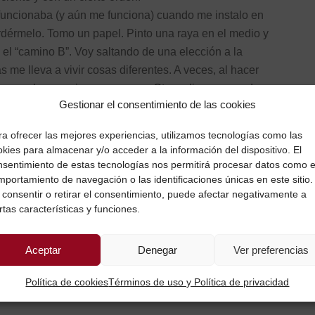
 funcionaba (y aún me funciona) cuando me instalo en
erdérmelo. Tomo un papel. Pinto una raya en el medio y
 el “camino B”. Voy saltando de una elección a la
s me lleva a vivir cosas diferentes. A veces, al hacer
que ambos caminos se crucen. Otras, discurren cada
Gestionar el consentimiento de las cookies
a a tomar conciencia de que escoger no es perderse
cogido.
ra ofrecer las mejores experiencias, utilizamos tecnologías como las
 trucos utilizas?
kies para almacenar y/o acceder a la información del dispositivo. El
nsentimiento de estas tecnologías nos permitirá procesar datos como e
mportamiento de navegación o las identificaciones únicas en este sitio.
 consentir o retirar el consentimiento, puede afectar negativamente a
rtas características y funciones.
Aceptar
Denegar
Ver preferencias
ar; desarrollo de personas; innovar; poner foco;
Política de cookies
Términos de uso y Política de privacidad