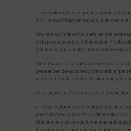
Tienen miedo de escoger una opción, una cos
otro”, porque “dejarían de lado lo de más allá
Hay una sutil diferencia entre las dos postur
en la propia aventura del descubrir. Y sólo su
percibimos que nuestro interlocutor no está c
Sin embargo, la categoría de personas a las q
desprenden de opciones y por miedo a “perdér
menos ordenada según su sistema de percep
Para “poner foco” en una y otra situación, tie
A los exploradores y exploradoras, les cuen
pero sólo “uno cada vez”. Dedicándole a ese
Unir tiempo y acción de forma muy enfocada. 
los aspectos de forma unitaria, completa, cons