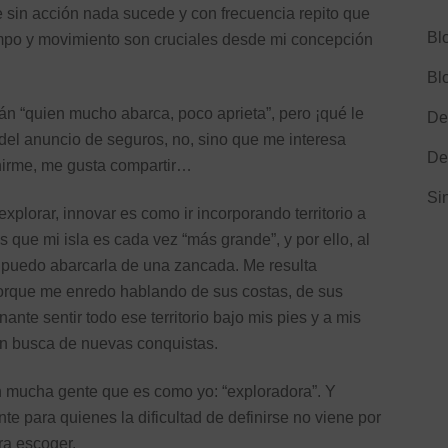
e sin acción nada sucede y con frecuencia repito que
Bl
iempo y movimiento son cruciales desde mi concepción
Bl
frán “quien mucho abarca, poco aprieta”, pero ¡qué le
De
s del anuncio de seguros, no, sino que me interesa
De
nirme, me gusta compartir…
Si
xplorar, innovar es como ir incorporando territorio a
s que mi isla es cada vez “más grande”, y por ello, al
o puedo abarcarla de una zancada. Me resulta
porque me enredo hablando de sus costas, de sus
te sentir todo ese territorio bajo mis pies y a mis
 en busca de nuevas conquistas.
n mucha gente que es como yo: “exploradora”. Y
 para quienes la dificultad de definirse no viene por
ara escoger.