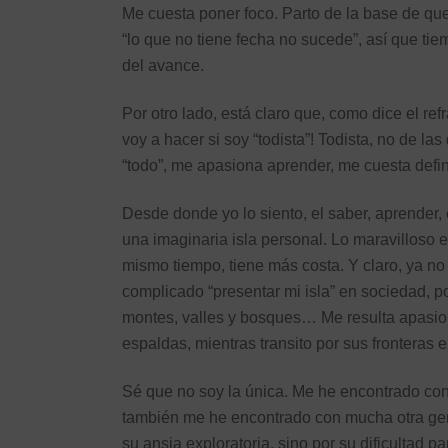
Me cuesta poner foco. Parto de la base de qu
“lo que no tiene fecha no sucede”, así que t
del avance.
Por otro lado, está claro que, como dice el re
voy a hacer si soy “todista”! Todista, no de la
“todo”, me apasiona aprender, me cuesta defi
Desde donde yo lo siento, el saber, aprender, e
una imaginaria isla personal. Lo maravilloso e
mismo tiempo, tiene más costa. Y claro, ya n
complicado “presentar mi isla” en sociedad, 
montes, valles y bosques… Me resulta apasionan
espaldas, mientras transito por sus fronteras
Sé que no soy la única. Me he encontrado co
también me he encontrado con mucha otra gente
su ansia exploratoria, sino por su dificultad p