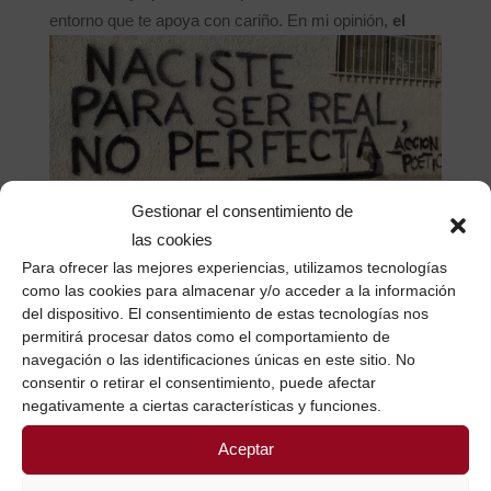
entorno que te apoya con cariño.
En mi opinión,
el
Gestionar el consentimiento de
trabajo, la actividad laboral, la satisfacción de
las cookies
sentirse útil, independiente económicamente,
válida
Para ofrecer las mejores experiencias, utilizamos tecnologías
y capaz son un elemento crucial para decidir volver a
como las cookies para almacenar y/o acceder a la información
tomar las riendas de tu vida y volver a Amar desde
del dispositivo. El consentimiento de estas tecnologías nos
una posición de respeto por ti misma y por los demás.
permitirá procesar datos como el comportamiento de
Creo que como sociedad
deberíamos hacer eso con
navegación o las identificaciones únicas en este sitio. No
consentir o retirar el consentimiento, puede afectar
todas las mujeres y con todos los niños y niñas que
negativamente a ciertas características y funciones.
como mujeres estamos
educando: honrar su
protagonismo, estimular el desarrollo de su
Aceptar
carácter único, celebrar su aportación perfecta, su