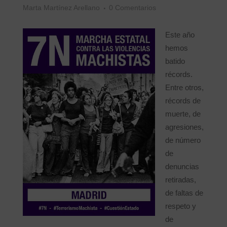
Marta Martínez Arellano
0 Comentarios
Este año
hemos
batido
récords.
Entre otros,
récords de
muerte, de
agresiones,
de número
de
denuncias
retiradas,
de faltas de
respeto y
de