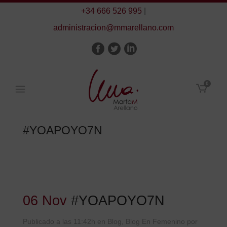
+34 666 526 995
|
administracion@mmarellano.com
0
#YOAPOYO7N
06 Nov
#YOAPOYO7N
Publicado a las 11:42h
en
Blog
,
Blog En Femenino
por